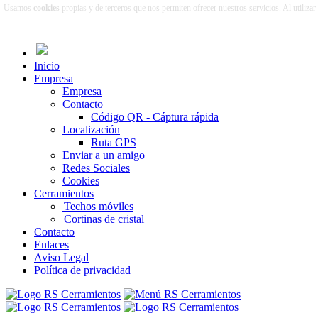
Usamos
cookies
propias y de terceros que nos permiten ofrecer nuestros servicios. Al utiliza
Inicio
Empresa
Empresa
Contacto
Código QR - Cáptura rápida
Localización
Ruta GPS
Enviar a un amigo
Redes Sociales
Cookies
Cerramientos
Techos móviles
Cortinas de cristal
Contacto
Enlaces
Aviso Legal
Política de privacidad