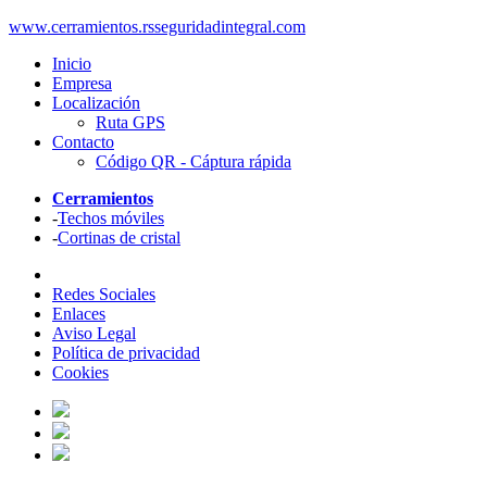
www.cerramientos.rsseguridadintegral.com
Inicio
Empresa
Localización
Ruta GPS
Contacto
Código QR - Cáptura rápida
Cerramientos
-
Techos móviles
-
Cortinas de cristal
Redes Sociales
Enlaces
Aviso Legal
Política de privacidad
Cookies