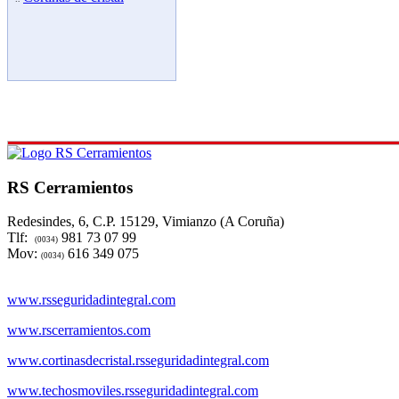
RS Cerramientos
Redesindes, 6, C.P. 15129, Vimianzo (A Coruña)
Tlf:
981 73 07 99
(0034)
Mov:
616 349 075
(0034)
www.rsseguridadintegral.com
www.rscerramientos.com
www.cortinasdecristal.rsseguridadintegral.com
www.techosmoviles.rsseguridadintegral.com