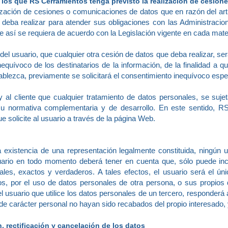
de los que RS Cerramientos tenga previsto la realización de cesion
zación de cesiones o comunicaciones de datos que en razón del artí
 deba realizar para atender sus obligaciones con las Administraci
 así se requiera de acuerdo con la Legislación vigente en cada mat
l usuario, que cualquier otra cesión de datos que deba realizar, ser
uívoco de los destinatarios de la información, de la finalidad a que
blezca, previamente se solicitará el consentimiento inequívoco espec
al cliente que cualquier tratamiento de datos personales, se suje
su normativa complementaria y de desarrollo. En este sentido, RS
e solicite al usuario a través de la página Web.
existencia de una representación legalmente constituida, ningún us
uario en todo momento deberá tener en cuenta que, sólo puede incl
les, exactos y verdaderos. A tales efectos, el usuario será el úni
s, por el uso de datos personales de otra persona, o sus propios
 usuario que utilice los datos personales de un tercero, responderá 
 de carácter personal no hayan sido recabados del propio interesado,
, rectificación y cancelación de los datos