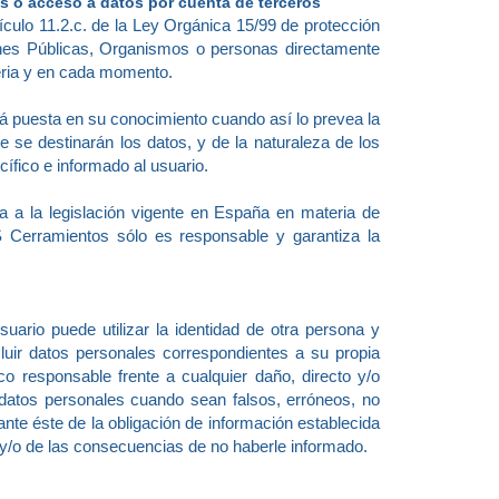
es o acceso a datos por cuenta de terceros
culo 11.2.c. de la Ley Orgánica 15/99 de protección
ones Públicas, Organismos o personas directamente
eria y en cada momento.
á puesta en su conocimiento cuando así lo prevea la
 se destinarán los datos, y de la naturaleza de los
ífico e informado al usuario.
ta a la legislación vigente en España en materia de
 Cerramientos sólo es responsable y garantiza la
uario puede utilizar la identidad de otra persona y
uir datos personales correspondientes a su propia
co responsable frente a cualquier daño, directo y/o
 datos personales cuando sean falsos, erróneos, no
ante éste de la obligación de información establecida
 y/o de las consecuencias de no haberle informado.