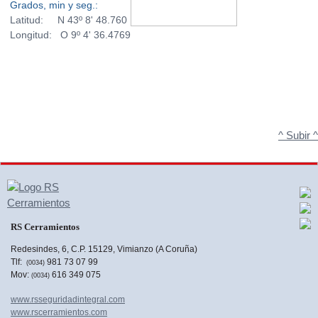
Grados, min y seg.:
Latitud: N 43º 8' 48.760
Longitud: O 9º 4' 36.4769
^ Subir ^
RS Cerramientos
Redesindes, 6, C.P. 15129, Vimianzo (A Coruña)
Tlf:
981 73 07 99
(0034)
Mov:
616 349 075
(0034)
www.rsseguridadintegral.com
www.rscerramientos.com